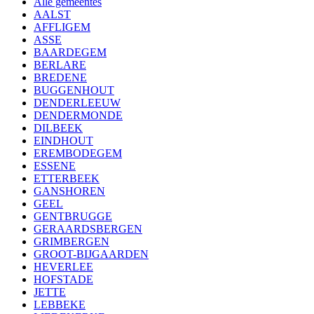
Alle gemeentes
AALST
AFFLIGEM
ASSE
BAARDEGEM
BERLARE
BREDENE
BUGGENHOUT
DENDERLEEUW
DENDERMONDE
DILBEEK
EINDHOUT
EREMBODEGEM
ESSENE
ETTERBEEK
GANSHOREN
GEEL
GENTBRUGGE
GERAARDSBERGEN
GRIMBERGEN
GROOT-BIJGAARDEN
HEVERLEE
HOFSTADE
JETTE
LEBBEKE