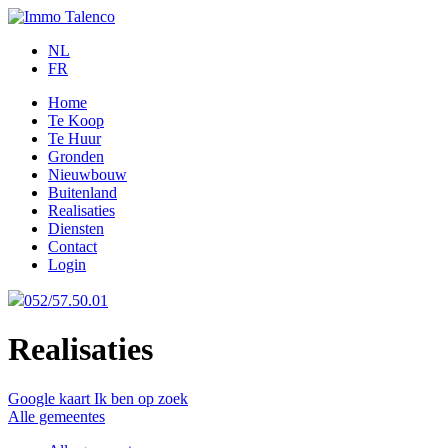
NL
FR
Home
Te Koop
Te Huur
Gronden
Nieuwbouw
Buitenland
Realisaties
Diensten
Contact
Login
052/57.50.01
Realisaties
Google kaart
Ik ben op zoek
Alle gemeentes